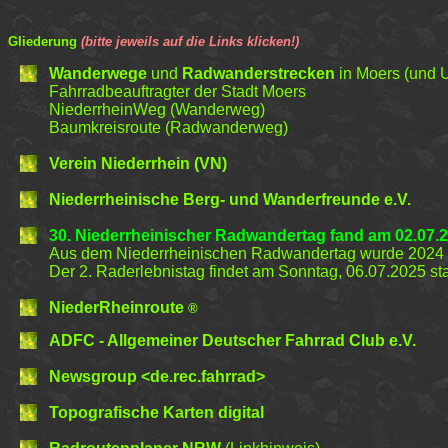
Gliederung
(bitte jeweils auf die Links klicken!)
Wanderwege
und
Radwanderstrecken
in Moers (und
Fahrradbeauftragter der Stadt Moers
NiederrheinWeg (Wanderweg)
Baumkreisroute (Radwanderweg)
Verein Niederrhein
(VN)
Niederrheinische Berg- und Wanderfreunde e.V.
30
. Niederrheinischer Radwandertag
fand am
0
2
.07.
Aus dem Niederrheinischen Radwandertag wurde 2024
Der 2. Raderlebnistag findet am Sonntag, 06.07.2025 sta
NiederRheinroute
®
ADFC - Allgemeiner Deutscher Fahrrad Club e.V.
Newsgroup <
de.rec.fahrrad>
Topografische Karten digital