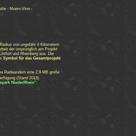
tte - Moers-Vinn -
Radius von ungefähr 4 Kilometern
eit der ursprünglich am Projekt
ntfort und Rheinberg aus. Die
es
Symbol für das
Gesamtprojekt
hema Radwandern eine 2,9 MB große
erfügung (Stand 2013).
spark NiederRhein
"
: