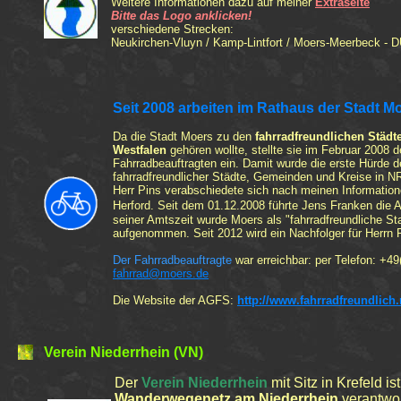
Weitere Informationen dazu auf
m
einer
Extraseite
Bitte das Logo anklicken!
verschiedene Strecken:
Neukirchen-Vluyn / Kamp-Lintfort / Moers-Meerbeck - D
Seit 2008 arbeiten im Rathaus der Stadt M
Da die Stadt Moers
zu den
fahrradfreundliche
n
Städt
Westfalen
gehören wollte, stellte sie im Februar 2008 
Fahrradbeauftragten ein.
Damit wurde die erste Hürde de
fahrradfreundlicher Städte, Gemeinden und Kreise in 
Herr Pins verabschiedete sich nach meinen Informati
Herford.
Seit dem 01.12.2008 führte Jens Franken die Au
seiner Amtszeit wurde Moers als "fahrradfreundliche St
aufgenommen. Seit 2012 wird ein Nachfolger für Herrn 
Der Fahrradbeauftragte
war erreichbar: per Telefon: +49
fahrrad@moers.de
Die Website der AGFS:
http://www.fahrradfreundlich
Verein Niederrhein
(VN)
Der
Verein Niederrhein
mit Sitz in Krefeld ist
Wanderwegenetz am Niederrhein
verantwor