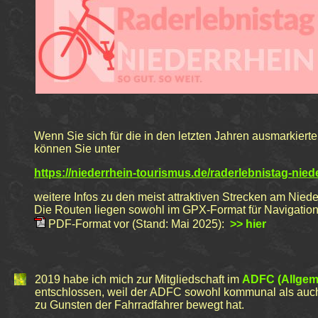
Wenn Sie sich für die
in den letzten Jahren
ausmarkierte
können Sie unter
https://niederrhein-tourismus.de/raderlebnistag-nied
weitere Infos zu den meist attraktiven Strecken
am Niede
Die Routen liegen sowohl im GPX-Format für Navigation
PDF-Format vor (Stand: Mai 2025):
>> hier
2019 habe ich mich zur
Mitglied
schaft
im
ADFC
(Allgem
entschlossen
, weil
d
er
ADFC
sowohl kommunal als auc
zu Gunsten der Fahrradfahrer bewegt hat.