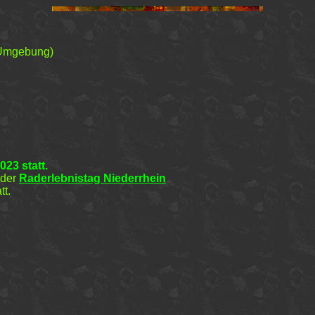
 Umgebung)
20
23 statt.
 der
Raderlebnistag Niederrhein
tt.