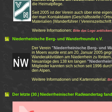
die Heimatpflege.
Seit 2005 ist der Verein auch über eine eige
der man Kontaktdaten (Geschäftsstelle / Orts
Materialien (Wanderführer / Vereinszeitschrift 
Weitere Informationen:
Bitte das Logo anklicken
Niederrheinische
Berg- und Wanderfreunde
e.V.
Der Verein
"
Niederrheinische Berg- und W
in Moers wurde erst am 20. Januar 2005 gegrü
Wanderaktivitäten am Niederrhein
zu fördern
Neuanlage des 138 km langen
"Niederrhei
Mitglieder kannten sich schon seit 1996 dur
den Alpen.
Weitere Informationen und Kartenmaterial:
Bi
Der letzte (30.)
Niederrheinischer
Radwandertag
fand