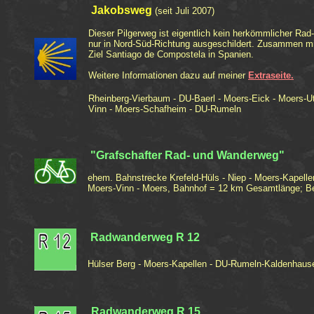
Jakobsweg
(seit Juli 2007)
Dieser Pilgerweg ist eigentlich kein herkömmlicher Ra
nur in Nord-Süd-Richtung ausgeschildert. Zusammen mit
Ziel Santiago de Compostela in Spanien.
Weitere Informationen dazu auf meiner
Extraseite.
Rheinberg-Vierbaum - DU-Baerl - Moers-Eick - Moers-Utf
Vinn - Moers-Schafheim - DU-Rumeln
"Grafschafter Rad- und Wanderweg"
ehem. Bahnstrecke Krefeld-Hüls - Niep - Moers-Kapelle
Moers-Vinn - Moers, Bahnhof
= 12 km Gesamtlänge; Be
Radwanderweg R 12
Hülser Berg - Moers-Kapellen - DU-Rumeln-Kaldenhaus
Radwanderweg R 15