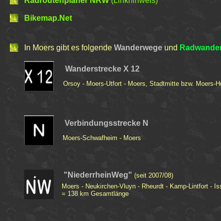
Radroutenplaner NRW
(Linkhinweis)
Bikemap.Net
In Moers gibt es folgende
Wanderwege
und
Radwander
Wanderstrecke
X 12
Orsoy - Moers-Utfort - Moers, Stadtmitte bzw. Moers-H
Verbindungsstrecke
N
Moers-Schwafheim - Moers
"NiederrheinWeg"
(seit 2007/08)
Moers - Neukirchen-Vluyn - Rheurdt - Kamp-Lintfort - Is
= 138 km Gesamtlänge