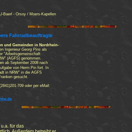
U-Baerl - Orsoy / Moers-Kapellen
oers
Fahrradbeauftragte
e
n
und
Gemeinden
in
Nordrhein-
den Ingenieur
Georg Pins
als
r "
Arbeitsgemeinschaft
NRW
"
(
AGFS)
genommen.
onen ab September 2008 nach
fgabe von Herrn Pin fort. In
adt in NRW" in die
AGFS
Franken gesucht.
(2841)201-709 oder per eMail:
.nrw.de
 u.a. für das
tlich. Außerdem betreibt er