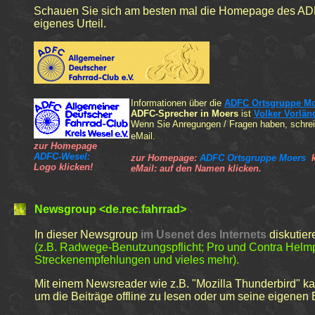
Schauen Sie sich am besten mal die Homepage des ADF
eigenes Urteil.
Informationen über die
ADFC O
rtsgruppe M
ADFC-
Sprech
er in Moers
ist
Volker Vorlän
Wenn Sie Anregungen / Fragen haben, schrei
eMail.
zur Homepage
ADFC-Wesel:
zur Homepage:
ADFC Ortsgruppe Moers
k
Logo klicken!
eMail
:
auf den Namen klicken.
Newsgroup
<
de.rec.fahrrad>
In dieser Newsgroup
im Usenet des Internets
diskutier
(z.B. Radwege-Benutzungspflicht; Pro und Contra Helmpf
Streckenempfehlungen und vieles mehr).
Mit einem Newsreader wie z.B. "
Mozilla
Thunderbird
" k
um die Beiträge offline zu lesen oder um seine eigenen 