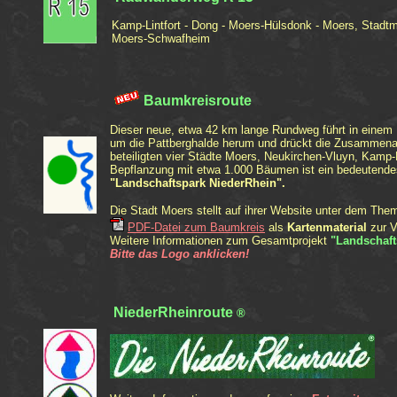
Kamp-Lintfort - Dong - Moers-Hülsdonk - Moers, Stadtmi
Moers-Schwafheim
Baumkreisroute
Dieser neue, etwa 42 km lange Rundweg führt in einem 
um die Pattberghalde herum und
drückt die
Zusammenarb
beteiligten vier Städte
Moers, Neukirchen-Vluyn, Kamp-Li
Bepflanzung mit etwa 1.000 Bäumen ist ein bedeutend
"
Landschaftspark NiederRhein
".
Die Stadt Moers stellt auf ihrer Website unter dem T
PDF-Datei zum Baumkreis
als
Kartenmaterial
zur V
Weitere Informationen zum
Gesamtprojekt
"
Landschaft
Bitte das Logo anklicken!
NiederRheinroute
®